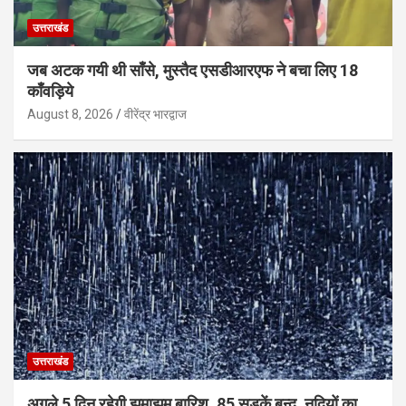
उत्तराखंड
जब अटक गयी थी साँसे, मुस्तैद एसडीआरएफ ने बचा लिए 18
काँवड़िये
August 8, 2026
वीरेंद्र भारद्वाज
उत्तराखंड
अगले 5 दिन रहेगी झमाझम बारिश, 85 सड़कें बन्द, नदियों का