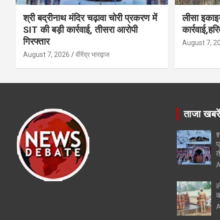
श्री बद्रीनाथ मंदिर चढ़ावा चोरी प्रकरण में
लीसा इकाइय
SIT की बड़ी कार्रवाई, तीसरा आरोपी
कार्रवाई,हर
गिरफ्तार
August 7, 2
August 7, 2026
वीरेंद्र भारद्वाज
ताजा खबरे
श
प
त
A
ल
क
A