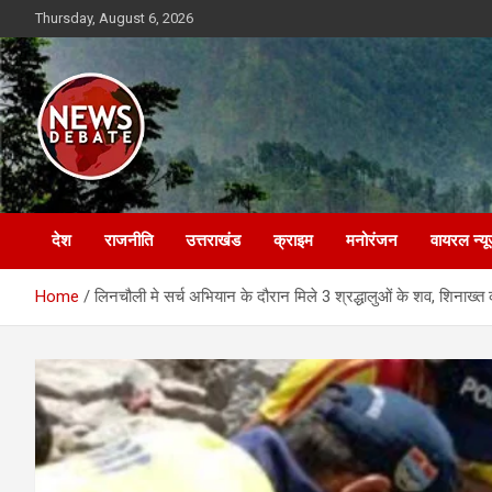
Skip
Thursday, August 6, 2026
to
content
News Debate
देश
राजनीति
उत्तराखंड
क्राइम
मनोरंजन
वायरल न्यू
Home
लिनचौली मे सर्च अभियान के दौरान मिले 3 श्रद्धालुओं के शव, शिनाख्त