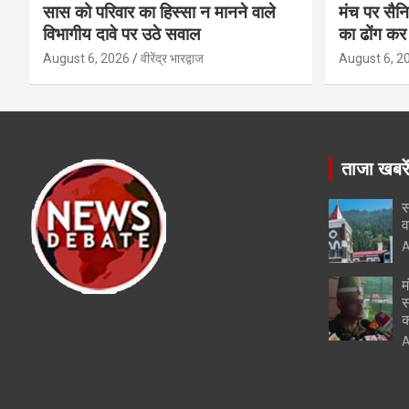
सास को परिवार का हिस्सा न मानने वाले
मंच पर सैनि
विभागीय दावे पर उठे सवाल
का ढोंग कर 
August 6, 2026
वीरेंद्र भारद्वाज
August 6, 2
ताजा खबरे
स
व
A
म
स
क
A