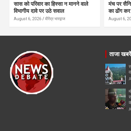
सास को परिवार का हिस्सा न मानने वाले
मंच पर सैनि
विभागीय दावे पर उठे सवाल
का ढोंग कर 
August 6, 2026
वीरेंद्र भारद्वाज
August 6, 2
ताजा खबरे
स
व
A
म
स
क
A