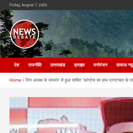
Skip
Friday, August 7, 2026
to
content
News Debate
देश
राजनीति
उत्तराखंड
क्राइम
मनोरंजन
वायरल न्यू
Home
जिप अध्यक्ष के समर्थन से हुआ साबित “कांग्रेस का हाथ भ्रष्टाचार के 