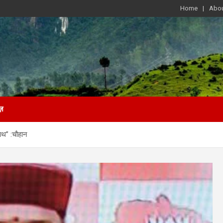
Home
Abou
ज़
साथ” :चौहान