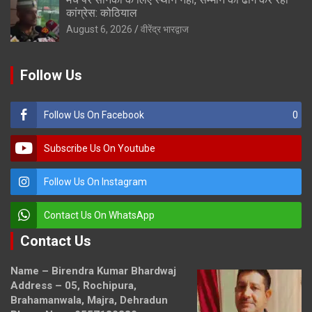
कांग्रेस: कोठियाल
August 6, 2026
वीरेंद्र भारद्वाज
Follow Us
Follow Us On Facebook
0
Subscribe Us On Youtube
Follow Us On Instagram
Contact Us On WhatsApp
Contact Us
Name – Birendra Kumar Bhardwaj
Address – 05, Rochipura,
Brahamanwala, Majra, Dehradun