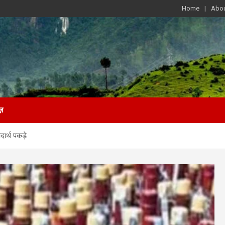
Home
Abou
ज़
ार्थ पकड़े