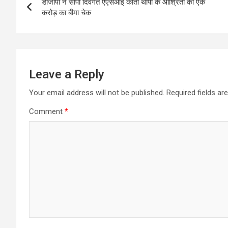
डीजीपी ने सौंपा दिवंगत एएसआई कांता थापा के आश्रितों को एक
navigation
करोड़ का बीमा चेक
Leave a Reply
Your email address will not be published.
Required fields a
Comment
*