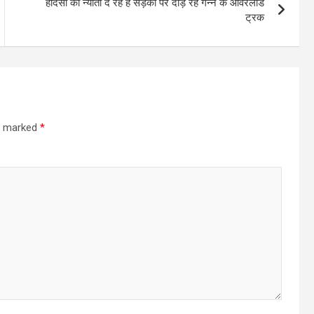
हादसों को न्यौता दे रहे है सड़कों पर दौड़ रहे गन्ने के ओवरलोड
ट्रक
re marked
*