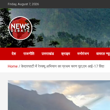
Skip
Friday, August 7, 2026
to
content
News Debate
देश
राजनीति
उत्तराखंड
क्राइम
मनोरंजन
वायरल न्यू
Home
केदारघाटी में रेस्क्यू अभियान का प्रथम चरण पूरा,एम आई-17 विदा