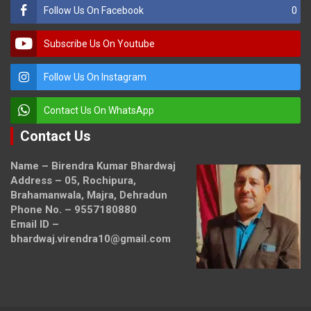
Follow Us On Facebook
0
Subscribe Us On Youtube
Follow Us On Instagram
Contact Us On WhatsApp
Contact Us
Name – Birendra Kumar Bhardwaj
Address – 05, Rochipura,
Brahamanwala, Majra, Dehradun
Phone No. – 9557180880
Email ID –
bhardwaj.virendra10@gmail.com