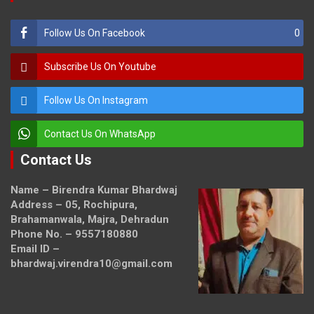
Follow Us On Facebook
0
Subscribe Us On Youtube
Follow Us On Instagram
Contact Us On WhatsApp
Contact Us
Name – Birendra Kumar Bhardwaj
Address – 05, Rochipura,
Brahamanwala, Majra, Dehradun
Phone No. – 9557180880
Email ID –
bhardwaj.virendra10@gmail.com