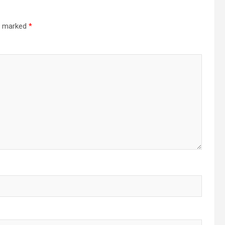
re marked
*