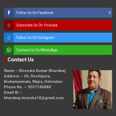
Follow Us On Facebook
0
Subscribe Us On Youtube
Follow Us On Instagram
Contact Us On WhatsApp
Contact Us
Name – Birendra Kumar Bhardwaj
Address – 05, Rochipura,
Brahamanwala, Majra, Dehradun
Phone No. – 9557180880
Email ID –
bhardwaj.virendra10@gmail.com