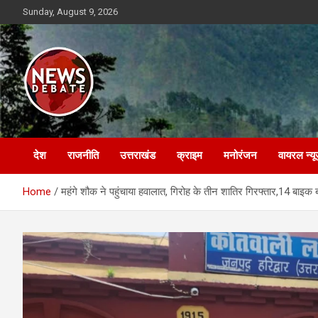
Skip
Sunday, August 9, 2026
to
content
News Debate
देश
राजनीति
उत्तराखंड
क्राइम
मनोरंजन
वायरल न्यू
Home
महंगे शौक ने पहुंचाया हवालात, गिरोह के तीन शातिर गिरफ्तार,14 बाइक