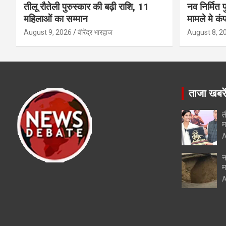
तीलू रौतेली पुरुस्कार की बढ़ी राशि, 11
नव निर्मित 
महिलाओं का सम्मान
मामले मे कं
August 9, 2026
वीरेंद्र भारद्वाज
August 8, 2
ताजा खबरे
त
म
A
न
म
A