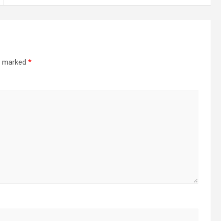
re marked
*