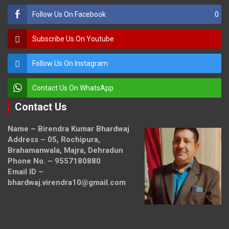
Follow Us On Facebook
0
Subscribe Us On Youtube
Follow Us On Instagram
Contact Us On WhatsApp
Contact Us
Name – Birendra Kumar Bhardwaj
Address – 05, Rochipura,
Brahamanwala, Majra, Dehradun
Phone No. – 9557180880
Email ID –
bhardwaj.virendra10@gmail.com