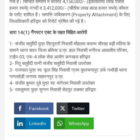
गया है। चिन्हित सम्पत्ति में बरामद 4,150,000/- (इकतालीस लाख पचास
हजार रुपये) नगदी व 3,412,000/- (चौंतीस लाख बारह हजार रुपये) कीमत
के प्लॉट शामिल हैं। सम्पत्ति जब्तिकरण (Property Attachment) के लिए
जिलाधिकारी हरिद्वार को रिपोर्ट प्रेषित की गई है।
धारा 14(1) गैंगस्टर एक्ट के तहत चिंहित आरोपी
1- संजीव चतुर्वेदी पुत्र त्रिपुरारी निवासी मौहल्ला कदम्भ चौराहा बड़ी मठिया के
सामने थाना सदर जिला बलिया उ.प्र. हाल निवासी भगीरथ आवासीय परिसर,
टाईप-03, एफ-4 लोक सेवा आयोग कनखल हरिद्वार
2- रितु चतुर्वेदी पत्नी संजीव चतुर्वेदी निवासी उपरोक्त
3- राजपाल पुत्र स्व. फूल सिंह निवासी ग्राम कुलचन्दपुर उर्फ नथौड़ी थाना
गागलहेड़ी जनपद सहारनपुर उ.प्र.
4- संजीव कुमार दुबे पुत्र स्व. मांगेराम निवासी उपरोक्त
5- रामकुमार पुत्र सुग्गन निवासी सेठपुर लक्सर हरिद्वार
Facebook
Twitter
LinkedIn
WhatsApp