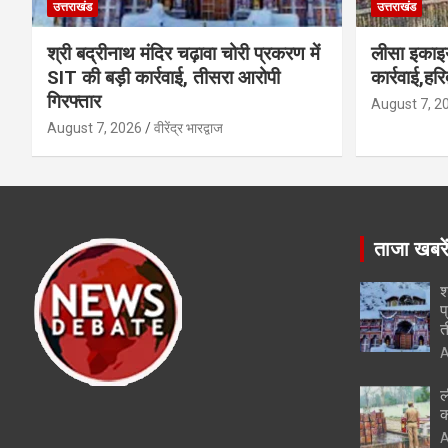
उत्तराखंड
उत्तराखंड
श्री बद्रीनाथ मंदिर चढ़ावा चोरी प्रकरण में
लीसा इकाइय
SIT की बड़ी कार्रवाई, तीसरा आरोपी
कार्रवाई,हर
गिरफ्तार
August 7, 2
August 7, 2026
वीरेंद्र भारद्वाज
ताजा खबरे
श
प
त
A
ल
क
A