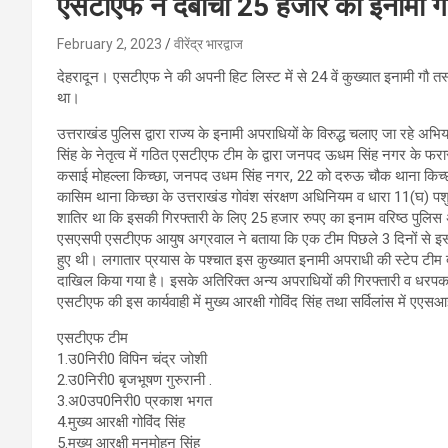
एसटीएफ ने दबोचा 25 हजार का इनामी ग
February 2, 2023
वीरेंद्र भारद्वाज
देहरादून। एसटीएफ ने की अपनी हिट लिस्ट में से 24 वें कुख्यात इनामी गौ 
था।
उत्तराखंड पुलिस द्वारा राज्य के इनामी अपराधियों के विरुद्ध चलाए जा रहे अ
सिंह के नेतृत्व में गठित एसटीएफ टीम के द्वारा जनपद ऊधम सिंह नगर के फरा
कसाई मोहल्ला किच्छा, जनपद उधम सिंह नगर, 22 को दरुऊ चौक थाना किच्छ
कासिम थाना किच्छा के उत्तराखंड गोवंश संरक्षण अधिनियम व धारा 11(घ) प
शातिर था कि इसकी गिरफ्तारी के लिए 25 हजार रुपए का इनाम वरिष्ठ पुलिस 
एसएसपी एसटीएफ आयुष अग्रवाल ने बताया कि एक टीम पिछले 3 दिनों से इस इना
हुए थी। लगातार प्रयास के पश्चात इस कुख्यात इनामी अपराधी की स्टेप टीम द्वा
दाखिल किया गया है। इसके अतिरिक्त अन्य अपराधियों की गिरफ्तारी व धरपकड
एसटीएफ की इस कार्यवाही में मुख्य आरक्षी गोविंद सिंह तथा सर्विलांस में ए
एसटीएफ टीम
1.उ0निरी0 विपिन चंद्र जोशी
2.उ0निरी0 बृजभूषण गुरुरानी .
3.अ0उप0निरी0 प्रकाश भगत
4.मुख्य आरक्षी गोविंद सिंह
5.मुख्य आरक्षी मनमोहन सिंह