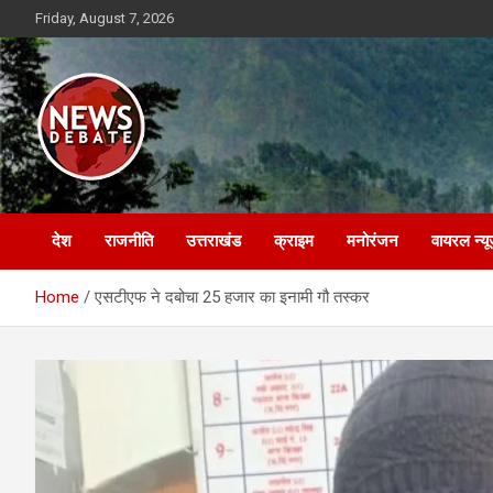
Skip
Friday, August 7, 2026
to
content
News Debate
देश
राजनीति
उत्तराखंड
क्राइम
मनोरंजन
वायरल न्यू
Home
एसटीएफ ने दबोचा 25 हजार का इनामी गौ तस्कर