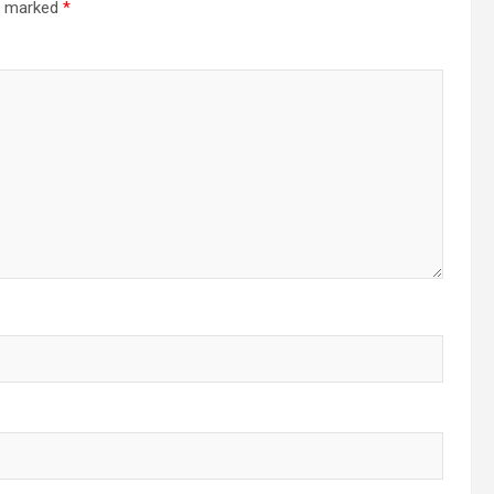
re marked
*