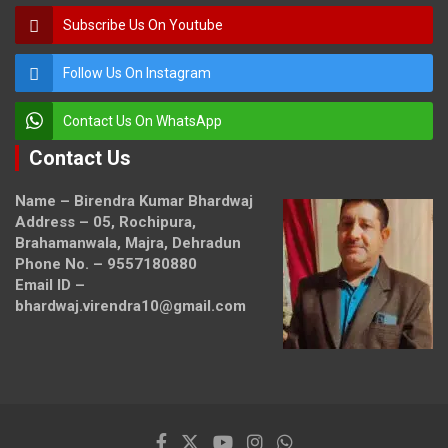
Subscribe Us On Youtube
Follow Us On Instagram
Contact Us On WhatsApp
Contact Us
Name – Birendra Kumar Bhardwaj
Address – 05, Rochipura,
Brahamanwala, Majra, Dehradun
Phone No. – 9557180880
Email ID –
bhardwaj.virendra10@gmail.com