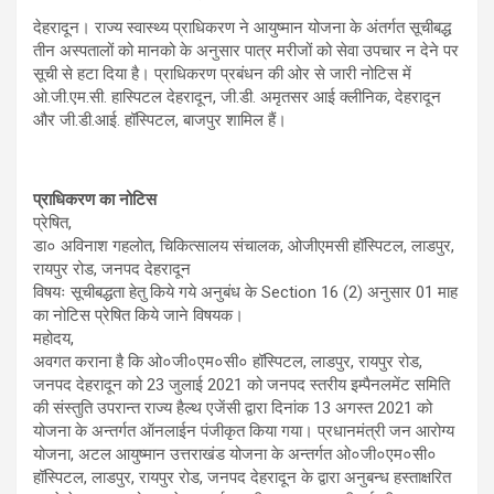
देहरादून। राज्य स्वास्थ्य प्राधिकरण ने आयुष्मान योजना के अंतर्गत सूचीबद्ध
तीन अस्पतालों को मानको के अनुसार पात्र मरीजों को सेवा उपचार न देने पर
सूची से हटा दिया है। प्राधिकरण प्रबंधन की ओर से जारी नोटिस में
ओ.जी.एम.सी. हास्पिटल देहरादून, जी.डी. अमृतसर आई क्लीनिक, देहरादून
और जी.डी.आई. हॉस्पिटल, बाजपुर शामिल हैं।
प्राधिकरण का नोटिस
प्रेषित,
डा० अविनाश गहलोत, चिकित्सालय संचालक, ओजीएमसी हॉस्पिटल, लाडपुर,
रायपुर रोड, जनपद देहरादून
विषयः सूचीबद्धता हेतु किये गये अनुबंध के Section 16 (2) अनुसार 01 माह
का नोटिस प्रेषित किये जाने विषयक।
महोदय,
अवगत कराना है कि ओ०जी०एम०सी० हॉस्पिटल, लाडपुर, रायपुर रोड,
जनपद देहरादून को 23 जुलाई 2021 को जनपद स्तरीय इम्पैनलमेंट समिति
की संस्तुति उपरान्त राज्य हैल्थ एजेंसी द्वारा दिनांक 13 अगस्त 2021 को
योजना के अन्तर्गत ऑनलाईन पंजीकृत किया गया। प्रधानमंत्री जन आरोग्य
योजना, अटल आयुष्मान उत्तराखंड योजना के अन्तर्गत ओ०जी०एम०सी०
हॉस्पिटल, लाडपुर, रायपुर रोड, जनपद देहरादून के द्वारा अनुबन्ध हस्ताक्षरित