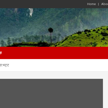
Home
Abou
ज़
रा:भट्ट