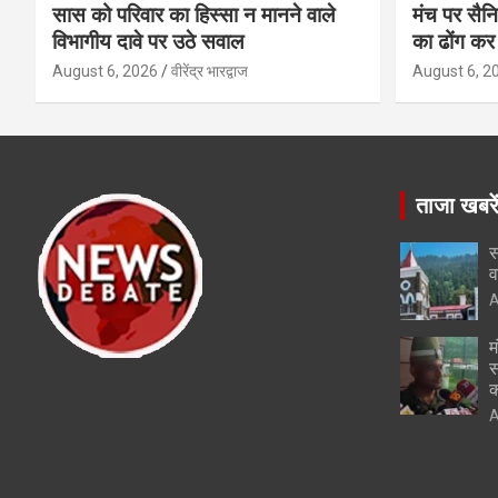
सास को परिवार का हिस्सा न मानने वाले
मंच पर सैनि
विभागीय दावे पर उठे सवाल
का ढोंग कर 
August 6, 2026
वीरेंद्र भारद्वाज
August 6, 2
ताजा खबरे
स
व
A
म
स
क
A