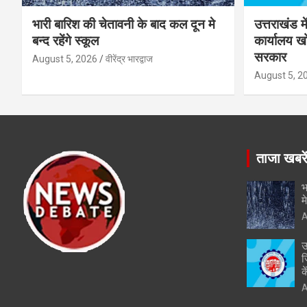
भारी बारिश की चेतावनी के बाद कल दून मे
उत्तराखंड म
बन्द रहेंगे स्कूल
कार्यालय खो
सरकार
August 5, 2026
वीरेंद्र भारद्वाज
August 5, 2
ताजा खबरे
भ
म
A
उ
ज
क
A