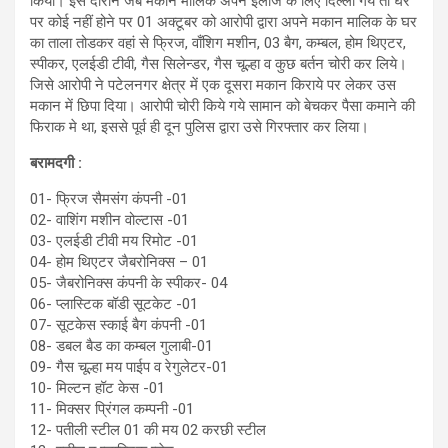
किया। इस दौरान जब मकान मालिक अपने ईलाज के लिए दिल्ली गये तो घर
पर कोई नहीं होने पर 01 अक्टूबर को आरोपी द्वारा अपने मकान मालिक के घर
का ताला तोडकर वहां से फ्रिज, वाँशिग मशीन, 03 बैग, कम्बल, होम थिएटर,
स्पीकर, एलईडी टीवी, गैस सिलेन्डर, गैस चूल्हा व कुछ बर्तन चोरी कर लिये।
जिसे आरोपी ने पटेलनगर क्षेत्र में एक दूसरा मकान किराये पर लेकर उस
मकान में छिपा दिया। आरोपी चोरी किये गये सामान को बेचकर पैसा कमाने की
फिराक मे था, इससे पूर्व ही दून पुलिस द्वारा उसे गिरफ्तार कर लिया।
बरामदगी :
01- फ्रिज सैमसंग कंपनी -01
02- वाशिंग मशीन वोल्टास -01
03- एलईडी टीवी मय रिमोट -01
04- होम थिएटर जैबरोनिक्स – 01
05- जैबरोनिक्स कंपनी के स्पीकर- 04
06- प्लास्टिक बॉडी सूटकेट -01
07- सूटकेस स्काई बैग कंपनी -01
08- डबल बैड का कम्बल गुलाबी-01
09- गैस चूल्हा मय पाईप व रेगुलेटर-01
10- मिल्टन हॉट केस -01
11- मिक्सर प्रिंगल कम्पनी -01
12- पतीली स्टील 01 की मय 02 करछी स्टील