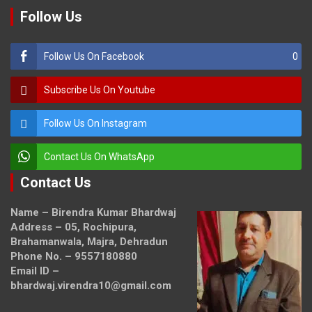
Follow Us
Follow Us On Facebook
0
Subscribe Us On Youtube
Follow Us On Instagram
Contact Us On WhatsApp
Contact Us
Name – Birendra Kumar Bhardwaj
Address – 05, Rochipura,
Brahamanwala, Majra, Dehradun
Phone No. – 9557180880
Email ID –
bhardwaj.virendra10@gmail.com