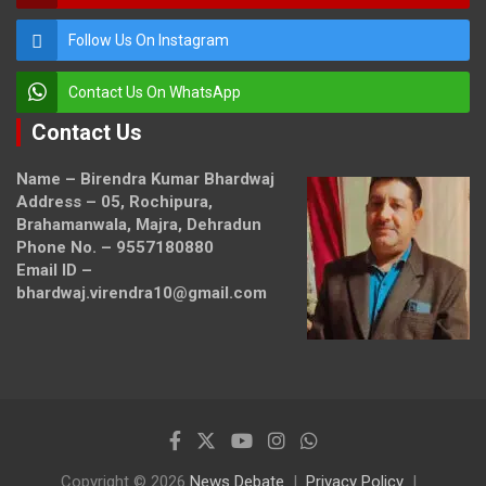
Follow Us On Instagram
Contact Us On WhatsApp
Contact Us
Name – Birendra Kumar Bhardwaj
Address – 05, Rochipura,
Brahamanwala, Majra, Dehradun
Phone No. – 9557180880
Email ID –
bhardwaj.virendra10@gmail.com
Copyright © 2026
News Debate
Privacy Policy