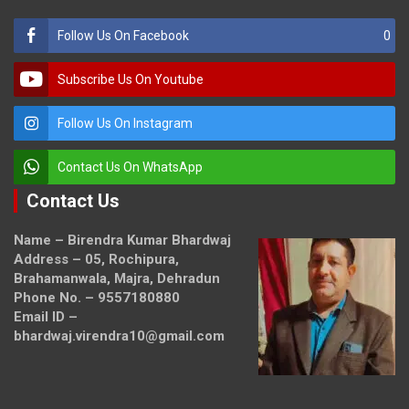
Follow Us On Facebook
0
Subscribe Us On Youtube
Follow Us On Instagram
Contact Us On WhatsApp
Contact Us
Name – Birendra Kumar Bhardwaj
Address – 05, Rochipura,
Brahamanwala, Majra, Dehradun
Phone No. – 9557180880
Email ID –
bhardwaj.virendra10@gmail.com