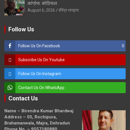
कांग्रेस: कोठियाल
August 6, 2026
वीरेंद्र भारद्वाज
Follow Us
Follow Us On Facebook
0
Subscribe Us On Youtube
Follow Us On Instagram
Contact Us On WhatsApp
Contact Us
Name – Birendra Kumar Bhardwaj
Address – 05, Rochipura,
Brahamanwala, Majra, Dehradun
Phone No. – 9557180880