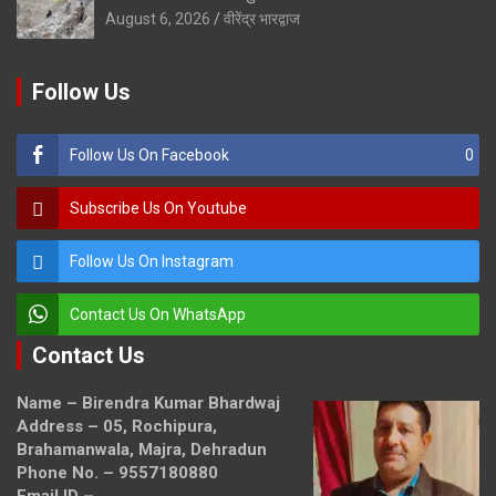
August 6, 2026
वीरेंद्र भारद्वाज
Follow Us
Follow Us On Facebook
0
Subscribe Us On Youtube
Follow Us On Instagram
Contact Us On WhatsApp
Contact Us
Name – Birendra Kumar Bhardwaj
Address – 05, Rochipura,
Brahamanwala, Majra, Dehradun
Phone No. – 9557180880