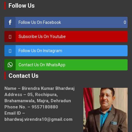
Follow Us
Follow Us On Facebook
0
Subscribe Us On Youtube
Follow Us On Instagram
Contact Us On WhatsApp
Contact Us
Name – Birendra Kumar Bhardwaj
Address – 05, Rochipura,
Brahamanwala, Majra, Dehradun
Phone No. – 9557180880
Email ID –
bhardwaj.virendra10@gmail.com