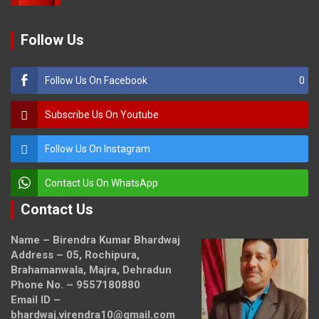
Follow Us
Follow Us On Facebook
0
Subscribe Us On Youtube
Follow Us On Instagram
Contact Us On WhatsApp
Contact Us
Name – Birendra Kumar Bhardwaj
Address – 05, Rochipura,
Brahamanwala, Majra, Dehradun
Phone No. – 9557180880
Email ID –
bhardwaj.virendra10@gmail.com