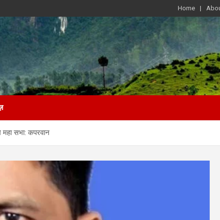
Home
Abou
ज़
मि महा सभा: कपरवान