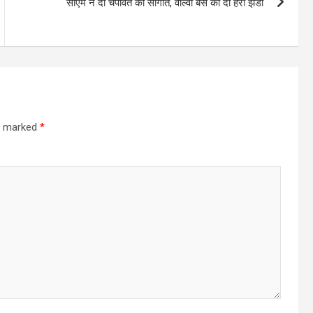
सीएम ने दी चंपावत को सौगात, वोल्वो बस को दी हरी झंडी
re marked
*