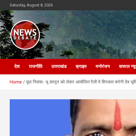
Skip
Saturday, August 8, 2026
to
content
News Debate
देश
राजनीति
उत्तराखंड
क्राइम
मनोरंजन
वायरल न्यू
Home
मूल निवास- भू कानून को लेकर आयोजित रैली मे शिरकत करेगी देव भू