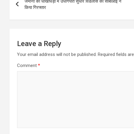
जमीनों की धोखाधड़ी मे उधोगपति सुधीर विंडलास को सीबीआई ने
navigation
किया गिरफ्तार
Leave a Reply
Your email address will not be published.
Required fields a
Comment
*